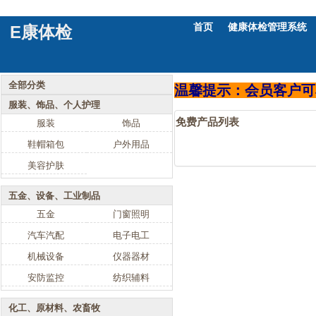
首页
健康体检管理系统
E康体检
全部分类
温馨提示：会员客户可
服装、饰品、个人护理
免费产品列表
服装
饰品
鞋帽箱包
户外用品
美容护肤
五金、设备、工业制品
五金
门窗照明
汽车汽配
电子电工
机械设备
仪器器材
安防监控
纺织辅料
化工、原材料、农畜牧