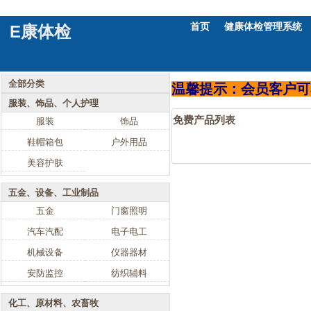
首页
健康体检管理系统
E康体检
全部分类
温馨提示：会员客户可
服装、饰品、个人护理
免费产品列表
服装
饰品
鞋帽箱包
户外用品
美容护肤
五金、设备、工业制品
五金
门窗照明
汽车汽配
电子电工
机械设备
仪器器材
安防监控
纺织辅料
化工、原材料、农畜牧