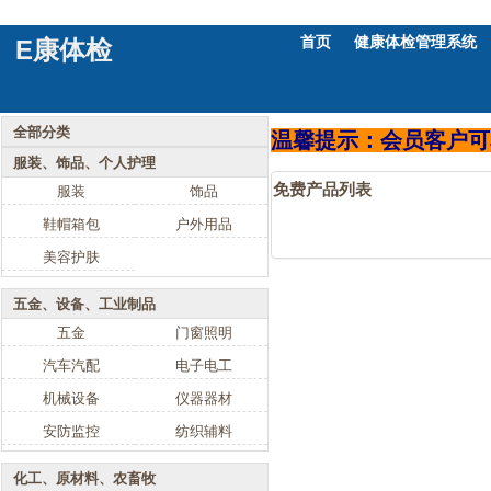
首页
健康体检管理系统
E康体检
全部分类
温馨提示：会员客户可
服装、饰品、个人护理
免费产品列表
服装
饰品
鞋帽箱包
户外用品
美容护肤
五金、设备、工业制品
五金
门窗照明
汽车汽配
电子电工
机械设备
仪器器材
安防监控
纺织辅料
化工、原材料、农畜牧